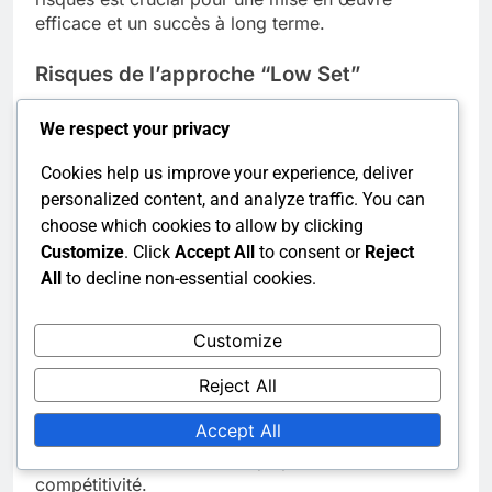
efficace et un succès à long terme.
Risques de l’approche “Low Set”
Les principaux risques associés à l’approche “Low
We respect your privacy
Set” incluent une efficacité opérationnelle réduite
et une augmentation des taux d’erreur. Lorsque les
Cookies help us improve your experience, deliver
tâches sont effectuées à un niveau inférieur, le
personalized content, and analyze traffic. You can
potentiel de désalignement avec les objectifs peut
choose which cookies to allow by clicking
conduire à des résultats sous-optimaux. Ce
Customize
. Click
Accept All
to consent or
Reject
désalignement découle souvent d’un manque de
All
to decline non-essential cookies.
clarté dans les objectifs et les attentes.
De plus, l’approche “Low Set” peut entraîner une
Customize
capacité réduite à s’adapter aux conditions
Reject All
changeantes. Les organisations peuvent se
retrouver incapables de pivoter rapidement en
Accept All
réponse à de nouvelles informations ou à des
demandes du marché, ce qui peut nuire à leur
compétitivité.