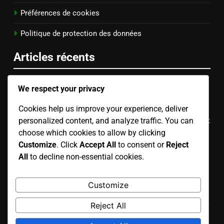
Préférences de cookies
Politique de protection des données
Articles récents
We respect your privacy
Stratégie du Setter : Communication, Positionnement
des joueurs, Timing
Cookies help us improve your experience, deliver
personalized content, and analyze traffic. You can
Techniques de Bump Set pour Femmes : Positionnement
des avant-bras, Position du corps, Précision de la cible
choose which cookies to allow by clicking
Customize
. Click
Accept All
to consent or
Reject
Techniques de lâcher pour les femmes : Timing, action
All
to decline non-essential cookies.
du poignet, suivi
Zone définie : Ciblage de zone, Positionnement des
Customize
joueurs, Timing
Reject All
Placement de la balle : Précision de la cible, Mouvement