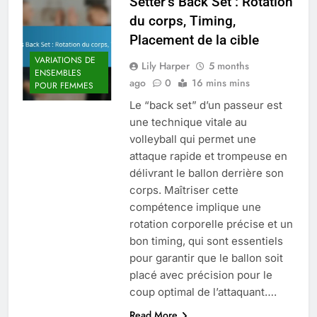
Setter’s Back Set : Rotation
du corps, Timing,
Placement de la cible
VARIATIONS DE
Lily Harper
5 months
ENSEMBLES
ago
0
16 mins mins
POUR FEMMES
Le “back set” d’un passeur est
une technique vitale au
volleyball qui permet une
attaque rapide et trompeuse en
délivrant le ballon derrière son
corps. Maîtriser cette
compétence implique une
rotation corporelle précise et un
bon timing, qui sont essentiels
pour garantir que le ballon soit
placé avec précision pour le
coup optimal de l’attaquant….
Read More