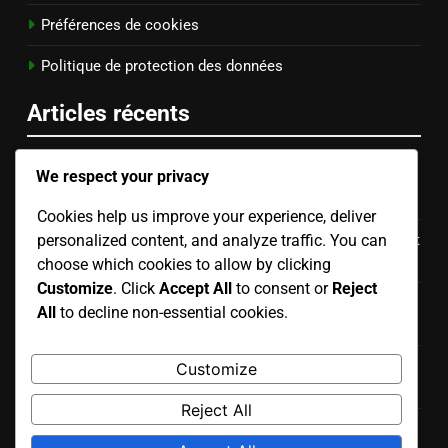
Préférences de cookies
Politique de protection des données
Articles récents
We respect your privacy
Stratégie du Setter : Communication, Positionnement
des joueurs, Timing
Cookies help us improve your experience, deliver
Techniques de Bump Set pour Femmes : Positionnement
personalized content, and analyze traffic. You can
des avant-bras, Position du corps, Précision de la cible
choose which cookies to allow by clicking
Customize
. Click
Accept All
to consent or
Reject
Techniques de lâcher pour les femmes : Timing, action
All
to decline non-essential cookies.
du poignet, suivi
Zone définie : Ciblage de zone, Positionnement des
Customize
joueurs, Timing
Reject All
Placement de la balle : Précision de la cible, Mouvement