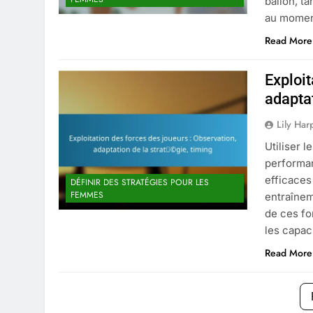
ballon, t
au moment
Read More
Exploit
adaptat
Lily Har
Utiliser 
performan
efficaces
DÉFINIR DES STRATÉGIES POUR LES
FEMMES
entraînem
de ces fo
les capac
Read More