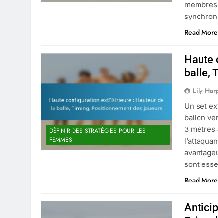
membres s
synchroni
Read More
Haute c
balle,
Lily Har
Un set ex
ballon ve
3 mètres 
DÉFINIR DES STRATÉGIES POUR LES
FEMMES
l’attaqua
avantageu
sont esse
Read More
Anticip