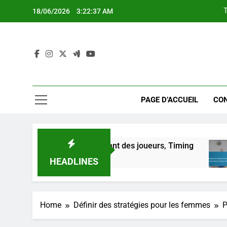
Skip
T
18/06/2026
3:22:38 AM
to
content
PAGE D’ACCUEIL
CO
T
nication, Positionnement des joueurs, Timing
HEADLINES
Home
Définir des stratégies pour les femmes
P