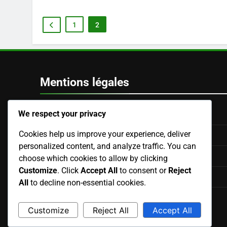
1
2
Mentions légales
We respect your privacy
Termes et conditions
Cookies help us improve your experience, deliver
Notre histoire
personalized content, and analyze traffic. You can
Contactez-nous
choose which cookies to allow by clicking
Customize
. Click
Accept All
to consent or
Reject
Préférences de cookies
All
to decline non-essential cookies.
Politique de protection des données
Customize
Reject All
Accept All