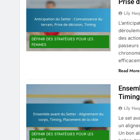
Prise d
Lily Har
L’anticipa
dérouleme
des actio
DÉFINIR DES STRATÉGIES POUR LES
FEMMES
passeurs 
chronomét
efficace
Read More
Ensemb
Timing
Lily Har
Le set av
un aligne
Un bon al
DÉFINIR DES STRATÉGIES POUR LES
FEMMES