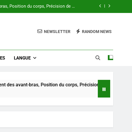
s, Position du corps, Précision de la
cible
mes : Timing, action du poignet, suivi
NEWSLETTER
RANDOM NEWS
ne, Positionnement des joueurs, Timing
n, Positionnement des joueurs, Timing
LES
LANGUE
s, Position du corps, Précision de la
cible
mes : Timing, action du poignet, suivi
ne, Positionnement des joueurs, Timing
t-bras, Position du corps, Précision de la cible