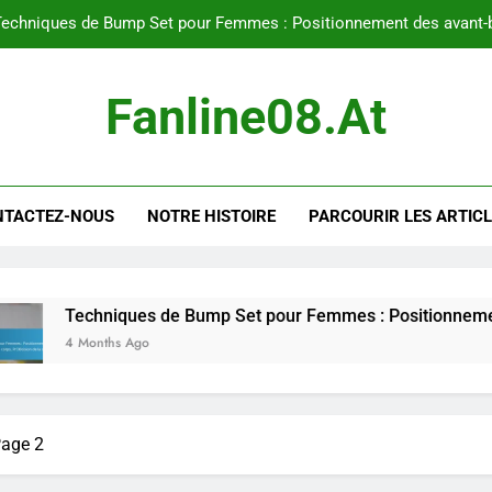
echniques de Bump Set pour Femmes : Positionnement des avant-bra
Techniques de lâcher pour les fem
Fanline08.at
Zone définie : Ciblage de zo
Stratégie du Setter : Communicatio
NTACTEZ-NOUS
NOTRE HISTOIRE
PARCOURIR LES ARTIC
echniques de Bump Set pour Femmes : Positionnement des avant-bra
Techniques de lâcher pour les fem
Zone définie : Ciblage de zo
Techniques de Bump Set pour Femmes : Positionnement des avan
4 Months Ago
age 2