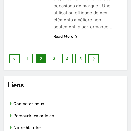
occasions de marquer. Une
utilisation efficace de ces
éléments améliore non
seulement la performance…
Read More
1
2
3
4
5
Liens
Contactez-nous
Parcourir les articles
Notre histoire