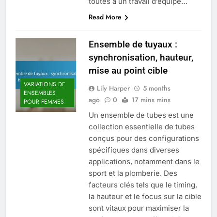
toutes à un travail d’équipe…
Read More
Ensemble de tuyaux :
synchronisation, hauteur,
mise au point cible
VARIATIONS DE
Lily Harper
5 months
ENSEMBLES
ago
0
17 mins mins
POUR FEMMES
Un ensemble de tubes est une
collection essentielle de tubes
conçus pour des configurations
spécifiques dans diverses
applications, notamment dans le
sport et la plomberie. Des
facteurs clés tels que le timing,
la hauteur et le focus sur la cible
sont vitaux pour maximiser la