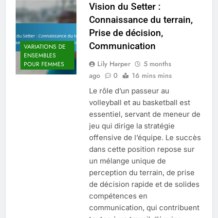
Vision du Setter :
Connaissance du terrain,
Prise de décision,
Communication
VARIATIONS DE
ENSEMBLES
Lily Harper
5 months
POUR FEMMES
ago
0
16 mins mins
Le rôle d’un passeur au
volleyball et au basketball est
essentiel, servant de meneur de
jeu qui dirige la stratégie
offensive de l’équipe. Le succès
dans cette position repose sur
un mélange unique de
perception du terrain, de prise
de décision rapide et de solides
compétences en
communication, qui contribuent