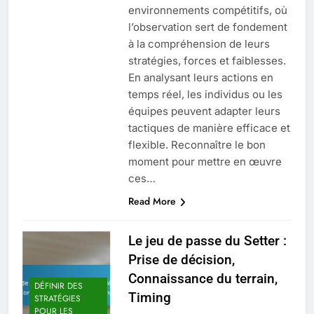
environnements compétitifs, où
l’observation sert de fondement
à la compréhension de leurs
stratégies, forces et faiblesses.
En analysant leurs actions en
temps réel, les individus ou les
équipes peuvent adapter leurs
tactiques de manière efficace et
flexible. Reconnaître le bon
moment pour mettre en œuvre
ces…
Read More
Le jeu de passe du Setter :
Prise de décision,
Connaissance du terrain,
DÉFINIR DES
Timing
STRATÉGIES
POUR LES