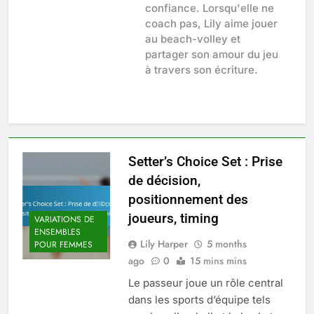
confiance. Lorsqu'elle ne
coach pas, Lily aime jouer
au beach-volley et
partager son amour du jeu
à travers son écriture.
Setter’s Choice Set : Prise
de décision,
positionnement des
joueurs, timing
VARIATIONS DE
ENSEMBLES
Lily Harper
5 months
POUR FEMMES
ago
0
15 mins mins
Le passeur joue un rôle central
dans les sports d’équipe tels