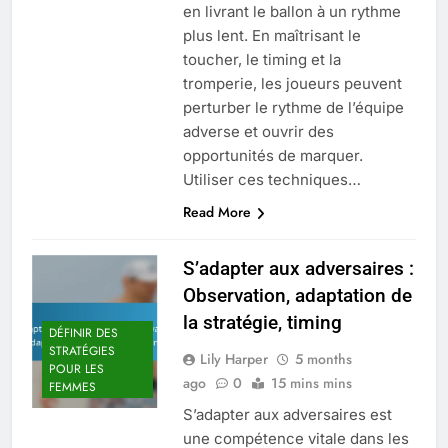
en livrant le ballon à un rythme
plus lent. En maîtrisant le
toucher, le timing et la
tromperie, les joueurs peuvent
perturber le rythme de l’équipe
adverse et ouvrir des
opportunités de marquer.
Utiliser ces techniques…
Read More
S’adapter aux adversaires :
Observation, adaptation de
la stratégie, timing
DÉFINIR DES
STRATÉGIES
Lily Harper
5 months
POUR LES
ago
0
15 mins mins
FEMMES
S’adapter aux adversaires est
une compétence vitale dans les