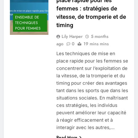
place rapide pour les
femmes : stratégies de
vitesse, de tromperie et de
ENSEMBLE DE
TECHNIQUES
timing
POUR FEMMES
Lily Harper
5 months
ago
0
19 mins mins
Les techniques de mise en
place rapide pour les femmes se
concentrent sur l’exploitation de
la vitesse, de la tromperie et du
timing pour créer des avantages
tant dans les sports que dans les
situations sociales. En maîtrisant
ces stratégies, les individus
peuvent améliorer leur capacité
à réagir efficacement et à
interagir avec les autres,…
Read More