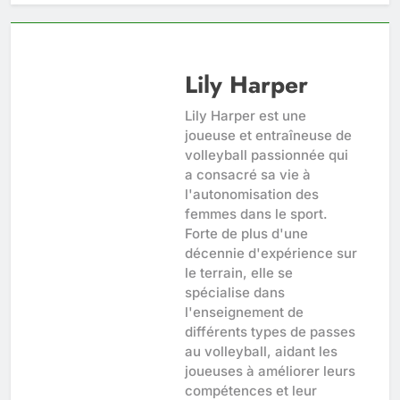
Lily Harper
Lily Harper est une
joueuse et entraîneuse de
volleyball passionnée qui
a consacré sa vie à
l'autonomisation des
femmes dans le sport.
Forte de plus d'une
décennie d'expérience sur
le terrain, elle se
spécialise dans
l'enseignement de
différents types de passes
au volleyball, aidant les
joueuses à améliorer leurs
compétences et leur